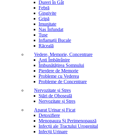
Dureri în Gât
Febră
Gingivite
Gripă
Imunitate
Nas Înfundat
Tuse
Inflamații Bucale
Răceală
Vedere, Memorie, Concentrare
Anti Îmbătrânire
Îmbunătățirea Somnului
Pierdere de Memorie
Probleme cu Vederea
Probleme de Concentrare
Nervozitate și Stres
Stări de Oboseală
Nervozitate și Stres
Aparat Urinar și Ficat
Detoxifiere
Menopauza Și Perimenopauză
Infecții ale Tractului Urogenital
Infecții Urinare