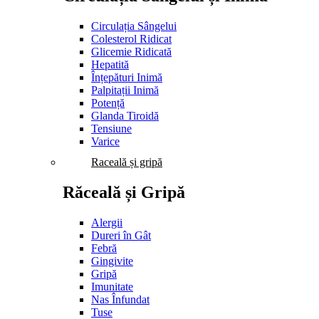
Circulația Sângelui
Colesterol Ridicat
Glicemie Ridicată
Hepatită
Înțepături Inimă
Palpitații Inimă
Potență
Glanda Tiroidă
Tensiune
Varice
Raceală și gripă
Răceală și Gripă
Alergii
Dureri în Gât
Febră
Gingivite
Gripă
Imunitate
Nas Înfundat
Tuse