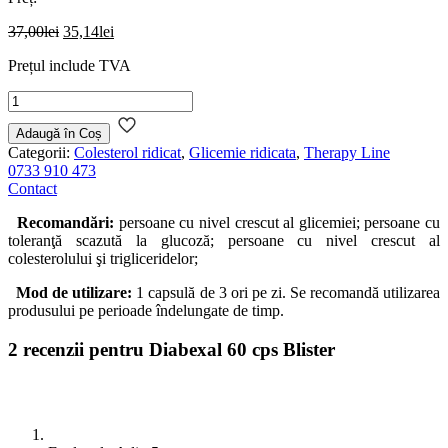
Prețul
Prețul
37,00
lei
35,14
lei
inițial
curent
Prețul include TVA
a
este:
fost:
35,14lei.
Cantitate
37,00lei.
Diabexal
60
Adaugă în Coș
cps
Categorii:
Colesterol ridicat
,
Glicemie ridicata
,
Therapy Line
Blister
0733 910 473
Contact
Recomandări:
persoane cu nivel crescut al glicemiei; persoane cu
toleranţă scazută la glucoză; persoane cu nivel crescut al
colesterolului şi trigliceridelor;
Mod de utilizare:
1 capsulă de 3 ori pe zi. Se recomandă utilizarea
produsului pe perioade îndelungate de timp.
2 recenzii pentru
Diabexal 60 cps Blister