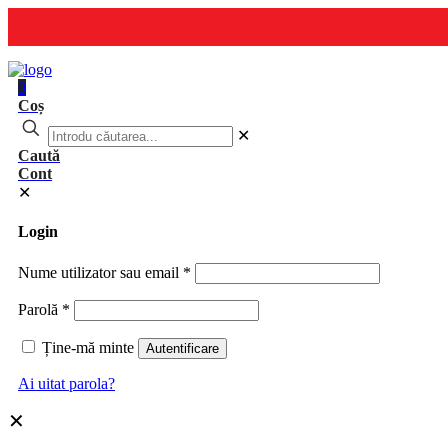
0
Coș
✕
Caută
Cont
✕
Login
Nume utilizator sau email
*
Parolă
*
Ține-mă minte
Autentificare
Ai uitat parola?
✕