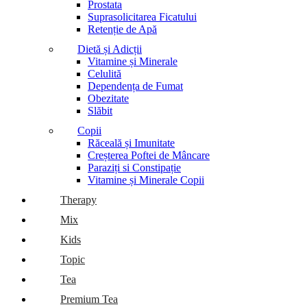
Prostata
Suprasolicitarea Ficatului
Retenție de Apă
Dietă și Adicții
Vitamine și Minerale
Celulită
Dependența de Fumat
Obezitate
Slăbit
Copii
Răceală și Imunitate
Creșterea Poftei de Mâncare
Paraziți si Constipație
Vitamine și Minerale Copii
Therapy
Mix
Kids
Topic
Tea
Premium Tea