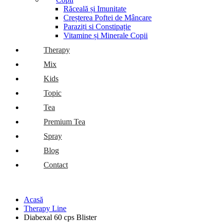
Răceală și Imunitate
Creșterea Poftei de Mâncare
Paraziți si Constipație
Vitamine și Minerale Copii
Therapy
Mix
Kids
Topic
Tea
Premium Tea
Spray
Blog
Contact
Acasă
Therapy Line
Diabexal 60 cps Blister