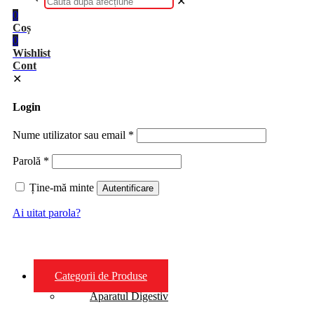
✕
0
Coș
0
Wishlist
Cont
✕
Login
Nume utilizator sau email
*
Parolă
*
Ține-mă minte
Autentificare
Ai uitat parola?
Categorii de Produse
Aparatul Digestiv