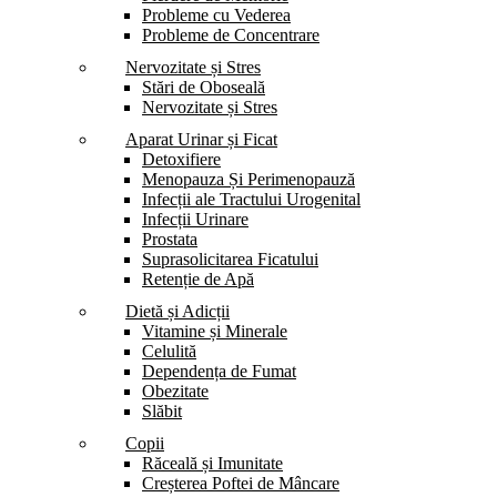
Probleme cu Vederea
Probleme de Concentrare
Nervozitate și Stres
Stări de Oboseală
Nervozitate și Stres
Aparat Urinar și Ficat
Detoxifiere
Menopauza Și Perimenopauză
Infecții ale Tractului Urogenital
Infecții Urinare
Prostata
Suprasolicitarea Ficatului
Retenție de Apă
Dietă și Adicții
Vitamine și Minerale
Celulită
Dependența de Fumat
Obezitate
Slăbit
Copii
Răceală și Imunitate
Creșterea Poftei de Mâncare