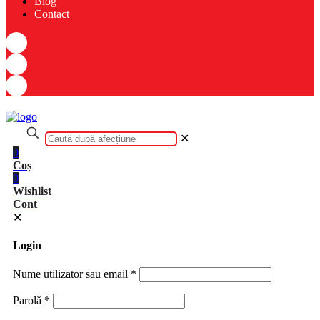
Blog
Contact
✕
0
Coș
0
Wishlist
Cont
✕
Login
Nume utilizator sau email
*
Parolă
*