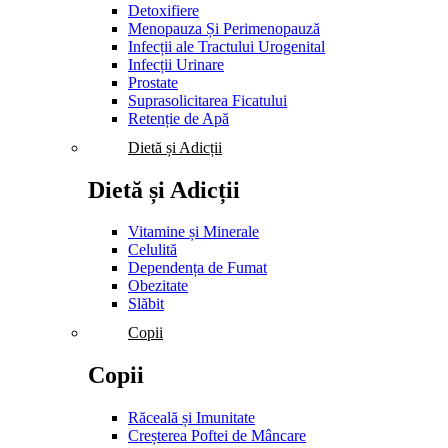
Detoxifiere
Menopauza Și Perimenopauză
Infecții ale Tractului Urogenital
Infecții Urinare
Prostate
Suprasolicitarea Ficatului
Retenție de Apă
Dietă și Adicții
Dietă și Adicții
Vitamine și Minerale
Celulită
Dependența de Fumat
Obezitate
Slăbit
Copii
Copii
Răceală și Imunitate
Creșterea Poftei de Mâncare