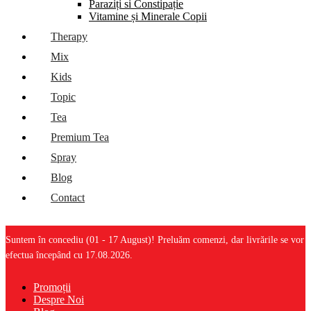
Paraziți si Constipație
Vitamine și Minerale Copii
Therapy
Mix
Kids
Topic
Tea
Premium Tea
Spray
Blog
Contact
Suntem în concediu (01 - 17 August)! Preluăm comenzi, dar livrările se vor
efectua începând cu 17.08.2026.
Promoții
Despre Noi