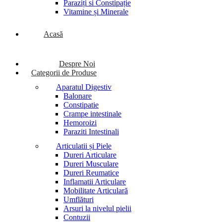
Paraziți si Constipație
Vitamine și Minerale
Acasă
Despre Noi
Categorii de Produse
Aparatul Digestiv
Balonare
Constipatie
Crampe intestinale
Hemoroizi
Paraziti Intestinali
Articulatii și Piele
Dureri Articulare
Dureri Musculare
Dureri Reumatice
Inflamatii Articulare
Mobilitate Articulară
Umflături
Arsuri la nivelul pielii
Contuzii