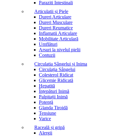
Paraziti Intestinali
Articulatii și Piele
Dureri Articulare
Dureri Musculare
Dureri Reumatice
Inflamatii Articulare
Mobilitate Articulară
Umflături
Arsuri la nivelul pielii
Contuzii
Circulatia Sângelui și Inima
Circulația Sângelui
Colesterol Ridicat
Glicemie Ridicată
Hepatită
Înțepături Inimă
Palpitații Inimă
Potență
Glanda Tiroidă
Tensiune
Varice
Raceală și gripă
Alergii