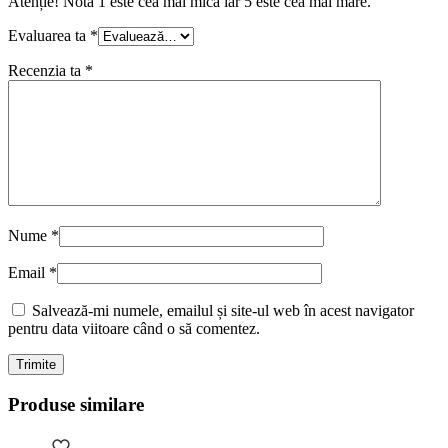
Atenție! Nota 1 este cea mai mică iar 5 este cea mai mare.
Evaluarea ta
*
Recenzia ta
*
Nume
*
Email
*
Salvează-mi numele, emailul și site-ul web în acest navigator
pentru data viitoare când o să comentez.
Produse similare