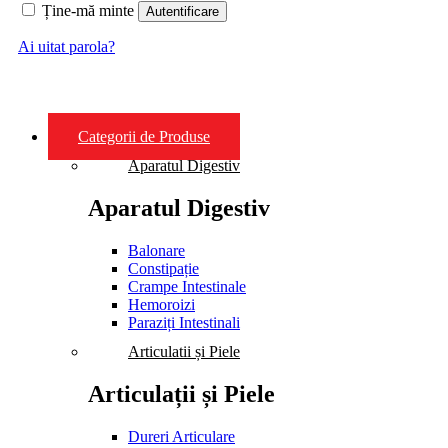
Ține-mă minte
Autentificare
Ai uitat parola?
Categorii de Produse
Aparatul Digestiv
Aparatul Digestiv
Balonare
Constipație
Crampe Intestinale
Hemoroizi
Paraziți Intestinali
Articulatii și Piele
Articulații și Piele
Dureri Articulare