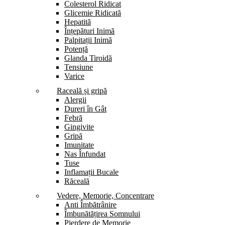
Colesterol Ridicat
Glicemie Ridicată
Hepatită
Înțepături Inimă
Palpitații Inimă
Potență
Glanda Tiroidă
Tensiune
Varice
Raceală și gripă
Alergii
Dureri în Gât
Febră
Gingivite
Gripă
Imunitate
Nas Înfundat
Tuse
Inflamații Bucale
Răceală
Vedere, Memorie, Concentrare
Anti Îmbătrânire
Îmbunătățirea Somnului
Pierdere de Memorie