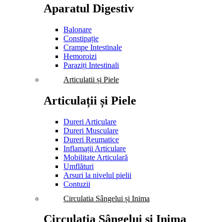
Aparatul Digestiv
Balonare
Constipație
Crampe Intestinale
Hemoroizi
Paraziți Intestinali
Articulatii și Piele
Articulații și Piele
Dureri Articulare
Dureri Musculare
Dureri Reumatice
Inflamații Articulare
Mobilitate Articulară
Umflături
Arsuri la nivelul pielii
Contuzii
Circulatia Sângelui și Inima
Circulația Sângelui și Inima