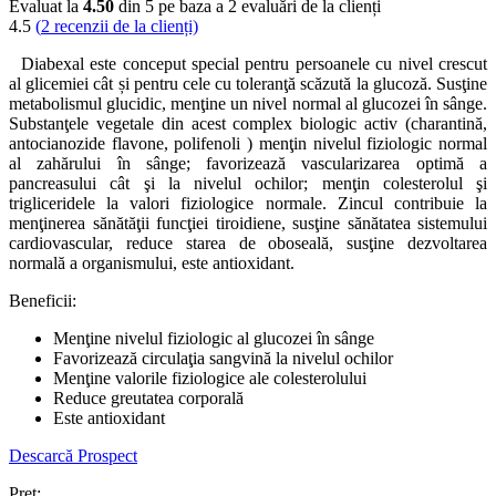
Evaluat la
4.50
din 5 pe baza a
2
evaluări de la clienți
4.5
(
2
recenzii de la clienți)
Diabexal este conceput special pentru persoanele cu nivel crescut
al glicemiei cât și pentru cele cu toleranţă scăzută la glucoză. Susţine
metabolismul glucidic, menţine un nivel normal al glucozei în sânge.
Substanţele vegetale din acest complex biologic activ (charantină,
antocianozide flavone, polifenoli ) menţin nivelul fiziologic normal
al zahărului în sânge; favorizează vascularizarea optimă a
pancreasului cât şi la nivelul ochilor; menţin colesterolul şi
trigliceridele la valori fiziologice normale. Zincul contribuie la
menţinerea sănătăţii funcţiei tiroidiene, susţine sănătatea sistemului
cardiovascular, reduce starea de oboseală, susţine dezvoltarea
normală a organismului, este antioxidant.
Beneficii:
Menţine nivelul fiziologic al glucozei în sânge
Favorizează circulaţia sangvină la nivelul ochilor
Menţine valorile fiziologice ale colesterolului
Reduce greutatea corporală
Este antioxidant
Descarcă Prospect
Preț: