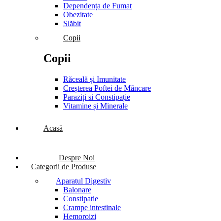
Dependența de Fumat
Obezitate
Slăbit
Copii
Copii
Răceală și Imunitate
Creșterea Poftei de Mâncare
Paraziți si Constipație
Vitamine și Minerale
Acasă
Despre Noi
Categorii de Produse
Aparatul Digestiv
Balonare
Constipatie
Crampe intestinale
Hemoroizi