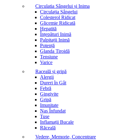
Circulatia Sângelui și Inima
Circulația Sângelui
Colesterol Ridicat
Glicemie Ridicată
Hepatită
Înțepături Inimă
Palpitații Inimă
Potență
Glanda Tiroidă
Tensiune
Varice
Raceală și gripă
Alergii
Dureri în Gât
Febră
Gingivite
Gripă
Imunitate
Nas Înfundat
Tuse
Inflamații Bucale
Răceală
Vedere, Memorie, Concentrare