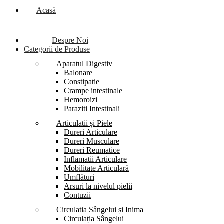
Acasă
Despre Noi
Categorii de Produse
Aparatul Digestiv
Balonare
Constipatie
Crampe intestinale
Hemoroizi
Paraziti Intestinali
Articulatii și Piele
Dureri Articulare
Dureri Musculare
Dureri Reumatice
Inflamatii Articulare
Mobilitate Articulară
Umflături
Arsuri la nivelul pielii
Contuzii
Circulatia Sângelui și Inima
Circulația Sângelui