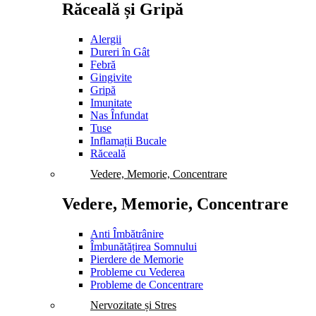
Răceală și Gripă
Alergii
Dureri în Gât
Febră
Gingivite
Gripă
Imunitate
Nas Înfundat
Tuse
Inflamații Bucale
Răceală
Vedere, Memorie, Concentrare
Vedere, Memorie, Concentrare
Anti Îmbătrânire
Îmbunătățirea Somnului
Pierdere de Memorie
Probleme cu Vederea
Probleme de Concentrare
Nervozitate și Stres