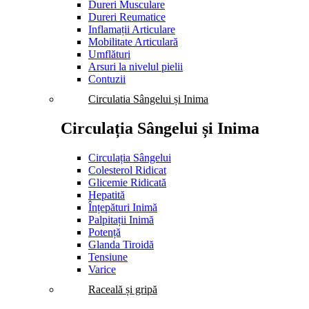
Dureri Musculare
Dureri Reumatice
Inflamații Articulare
Mobilitate Articulară
Umflături
Arsuri la nivelul pielii
Contuzii
Circulatia Sângelui și Inima
Circulația Sângelui și Inima
Circulația Sângelui
Colesterol Ridicat
Glicemie Ridicată
Hepatită
Înțepături Inimă
Palpitații Inimă
Potență
Glanda Tiroidă
Tensiune
Varice
Raceală și gripă