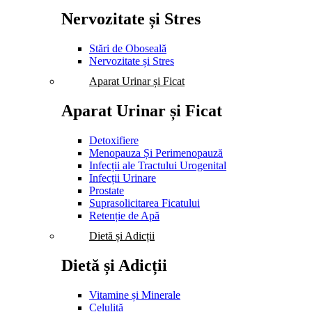
Nervozitate și Stres
Stări de Oboseală
Nervozitate și Stres
Aparat Urinar și Ficat
Aparat Urinar și Ficat
Detoxifiere
Menopauza Și Perimenopauză
Infecții ale Tractului Urogenital
Infecții Urinare
Prostate
Suprasolicitarea Ficatului
Retenție de Apă
Dietă și Adicții
Dietă și Adicții
Vitamine și Minerale
Celulită