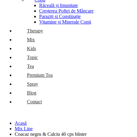
Răceală și Imunitate
Creșterea Poftei de Mâncare
Paraziți si Constipație
Vitamine și Minerale Copii
Therapy
Mix
Kids
Topic
Tea
Premium Tea
Spray
Blog
Contact
Acasă
Mix Line
Coacaz negru & Calciu 40 cps blister