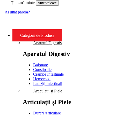
Ține-mă minte
Autentificare
Ai uitat parola?
Categorii de Produse
Aparatul Digestiv
Aparatul Digestiv
Balonare
Constipație
Crampe Intestinale
Hemoroizi
Paraziți Intestinali
Articulatii și Piele
Articulații și Piele
Dureri Articulare