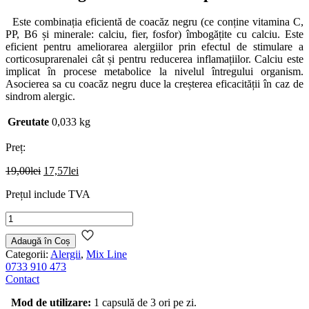
Este combinația eficientă de coacăz negru (ce conține vitamina C,
PP, B6 și minerale: calciu, fier, fosfor) îmbogățite cu calciu. Este
eficient pentru ameliorarea alergiilor prin efectul de stimulare a
corticosuprarenalei cât și pentru reducerea inflamațiilor. Calciu este
implicat în procese metabolice la nivelul întregului organism.
Asocierea sa cu coacăz negru duce la creșterea eficacității în caz de
sindrom alergic.
Greutate
0,033 kg
Preț:
Prețul
Prețul
19,00
lei
17,57
lei
inițial
curent
Prețul include TVA
a
este:
fost:
17,57lei.
Cantitate
19,00lei.
Coacaz
negru
Adaugă în Coș
&
Categorii:
Alergii
,
Mix Line
Calciu
0733 910 473
40
Contact
cps
Mod de utilizare:
1 capsulă de 3 ori pe zi.
blister