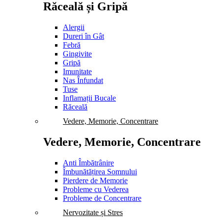
Răceală și Gripă
Alergii
Dureri în Gât
Febră
Gingivite
Gripă
Imunitate
Nas Înfundat
Tuse
Inflamații Bucale
Răceală
Vedere, Memorie, Concentrare
Vedere, Memorie, Concentrare
Anti Îmbătrânire
Îmbunătățirea Somnului
Pierdere de Memorie
Probleme cu Vederea
Probleme de Concentrare
Nervozitate și Stres