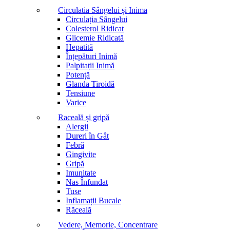
Circulatia Sângelui și Inima
Circulația Sângelui
Colesterol Ridicat
Glicemie Ridicată
Hepatită
Înțepături Inimă
Palpitații Inimă
Potență
Glanda Tiroidă
Tensiune
Varice
Raceală și gripă
Alergii
Dureri în Gât
Febră
Gingivite
Gripă
Imunitate
Nas Înfundat
Tuse
Inflamații Bucale
Răceală
Vedere, Memorie, Concentrare