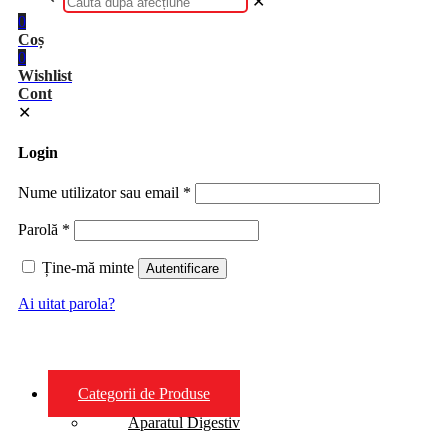
✕
0
Coș
0
Wishlist
Cont
✕
Login
Nume utilizator sau email
*
Parolă
*
Ține-mă minte
Autentificare
Ai uitat parola?
Categorii de Produse
Aparatul Digestiv