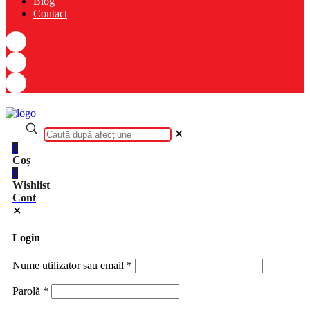
Blog
Contact
✕
0
Coș
0
Wishlist
Cont
✕
Login
Nume utilizator sau email
*
Parolă
*