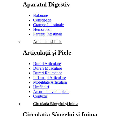
Aparatul Digestiv
Balonare
Constipație
Crampe Intestinale
Hemoroizi
Paraziți Intestinali
Articulatii și Piele
Articulații și Piele
Dureri Articulare
Dureri Musculare
Dureri Reumatice
Inflamații Articulare
Mobilitate Articulară
Umflături
Arsuri la nivelul pielii
Contuzii
Circulatia Sângelui și Inima
Circulația Sângelui și Inima