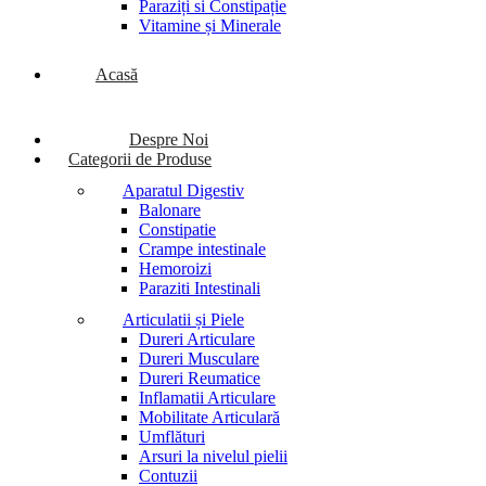
Paraziți si Constipație
Vitamine și Minerale
Acasă
Despre Noi
Categorii de Produse
Aparatul Digestiv
Balonare
Constipatie
Crampe intestinale
Hemoroizi
Paraziti Intestinali
Articulatii și Piele
Dureri Articulare
Dureri Musculare
Dureri Reumatice
Inflamatii Articulare
Mobilitate Articulară
Umflături
Arsuri la nivelul pielii
Contuzii