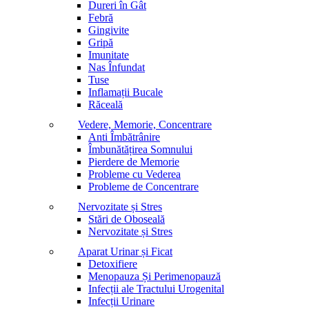
Dureri în Gât
Febră
Gingivite
Gripă
Imunitate
Nas Înfundat
Tuse
Inflamații Bucale
Răceală
Vedere, Memorie, Concentrare
Anti Îmbătrânire
Îmbunătățirea Somnului
Pierdere de Memorie
Probleme cu Vederea
Probleme de Concentrare
Nervozitate și Stres
Stări de Oboseală
Nervozitate și Stres
Aparat Urinar și Ficat
Detoxifiere
Menopauza Și Perimenopauză
Infecții ale Tractului Urogenital
Infecții Urinare