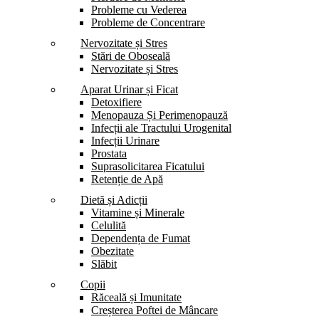
Probleme cu Vederea
Probleme de Concentrare
Nervozitate și Stres
Stări de Oboseală
Nervozitate și Stres
Aparat Urinar și Ficat
Detoxifiere
Menopauza Și Perimenopauză
Infecții ale Tractului Urogenital
Infecții Urinare
Prostata
Suprasolicitarea Ficatului
Retenție de Apă
Dietă și Adicții
Vitamine și Minerale
Celulită
Dependența de Fumat
Obezitate
Slăbit
Copii
Răceală și Imunitate
Creșterea Poftei de Mâncare