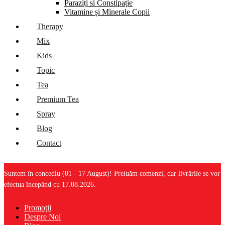
Paraziți si Constipație
Vitamine și Minerale Copii
Therapy
Mix
Kids
Topic
Tea
Premium Tea
Spray
Blog
Contact
Suntem în concediu (01 - 17 August)! Preluăm comenzi, dar livrările se vor
efectua începând cu 17.08.2026.
Promoții
Despre Noi