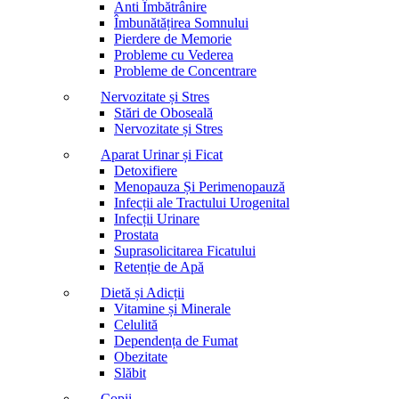
Anti Îmbătrânire
Îmbunătățirea Somnului
Pierdere de Memorie
Probleme cu Vederea
Probleme de Concentrare
Nervozitate și Stres
Stări de Oboseală
Nervozitate și Stres
Aparat Urinar și Ficat
Detoxifiere
Menopauza Și Perimenopauză
Infecții ale Tractului Urogenital
Infecții Urinare
Prostata
Suprasolicitarea Ficatului
Retenție de Apă
Dietă și Adicții
Vitamine și Minerale
Celulită
Dependența de Fumat
Obezitate
Slăbit
Copii