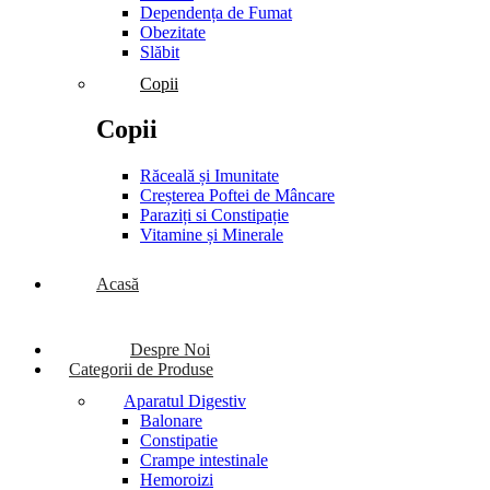
Dependența de Fumat
Obezitate
Slăbit
Copii
Copii
Răceală și Imunitate
Creșterea Poftei de Mâncare
Paraziți si Constipație
Vitamine și Minerale
Acasă
Despre Noi
Categorii de Produse
Aparatul Digestiv
Balonare
Constipatie
Crampe intestinale
Hemoroizi