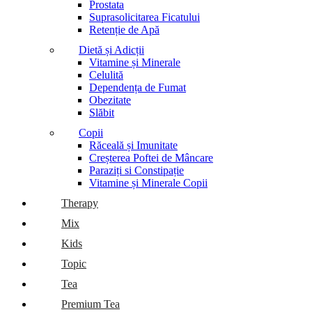
Prostata
Suprasolicitarea Ficatului
Retenție de Apă
Dietă și Adicții
Vitamine și Minerale
Celulită
Dependența de Fumat
Obezitate
Slăbit
Copii
Răceală și Imunitate
Creșterea Poftei de Mâncare
Paraziți si Constipație
Vitamine și Minerale Copii
Therapy
Mix
Kids
Topic
Tea
Premium Tea