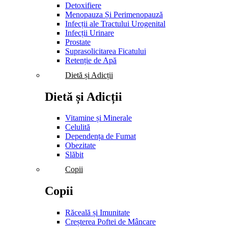
Detoxifiere
Menopauza Și Perimenopauză
Infecții ale Tractului Urogenital
Infecții Urinare
Prostate
Suprasolicitarea Ficatului
Retenție de Apă
Dietă și Adicții
Dietă și Adicții
Vitamine și Minerale
Celulită
Dependența de Fumat
Obezitate
Slăbit
Copii
Copii
Răceală și Imunitate
Creșterea Poftei de Mâncare