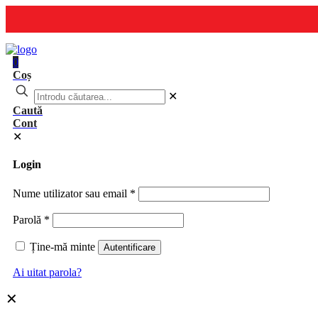
0
Coș
✕
Caută
Cont
✕
Login
Nume utilizator sau email
*
Parolă
*
Ține-mă minte
Autentificare
Ai uitat parola?
✕