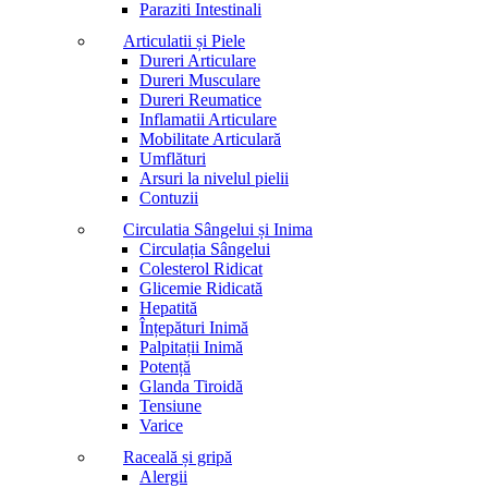
Paraziti Intestinali
Articulatii și Piele
Dureri Articulare
Dureri Musculare
Dureri Reumatice
Inflamatii Articulare
Mobilitate Articulară
Umflături
Arsuri la nivelul pielii
Contuzii
Circulatia Sângelui și Inima
Circulația Sângelui
Colesterol Ridicat
Glicemie Ridicată
Hepatită
Înțepături Inimă
Palpitații Inimă
Potență
Glanda Tiroidă
Tensiune
Varice
Raceală și gripă
Alergii