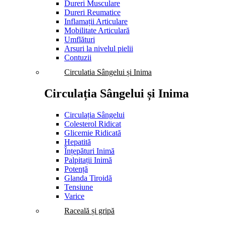
Dureri Musculare
Dureri Reumatice
Inflamații Articulare
Mobilitate Articulară
Umflături
Arsuri la nivelul pielii
Contuzii
Circulatia Sângelui și Inima
Circulația Sângelui și Inima
Circulația Sângelui
Colesterol Ridicat
Glicemie Ridicată
Hepatită
Înțepături Inimă
Palpitații Inimă
Potență
Glanda Tiroidă
Tensiune
Varice
Raceală și gripă