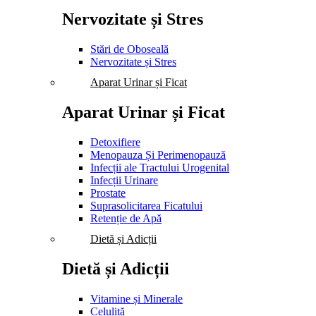
Nervozitate și Stres
Stări de Oboseală
Nervozitate și Stres
Aparat Urinar și Ficat
Aparat Urinar și Ficat
Detoxifiere
Menopauza Și Perimenopauză
Infecții ale Tractului Urogenital
Infecții Urinare
Prostate
Suprasolicitarea Ficatului
Retenție de Apă
Dietă și Adicții
Dietă și Adicții
Vitamine și Minerale
Celulită