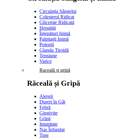
Circulația Sângelui
Colesterol Ridicat
Glicemie Ridicată
Hepatită
Înțepături Inimă
Palpitații Inimă
Potență
Glanda Tiroidă
Tensiune
Varice
Raceală și gripă
Răceală și Gripă
Alergii
Dureri în Gât
Febră
Gingivite
Gripă
Imunitate
Nas Înfundat
Tuse