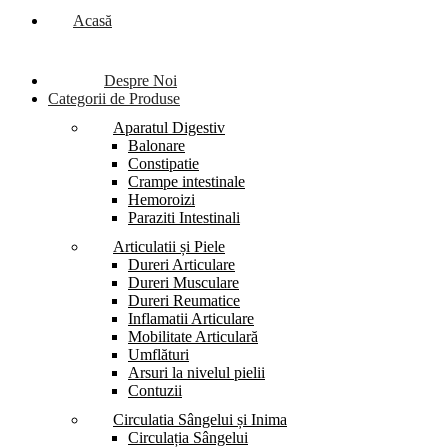
Acasă
Despre Noi
Categorii de Produse
Aparatul Digestiv
Balonare
Constipatie
Crampe intestinale
Hemoroizi
Paraziti Intestinali
Articulatii și Piele
Dureri Articulare
Dureri Musculare
Dureri Reumatice
Inflamatii Articulare
Mobilitate Articulară
Umflături
Arsuri la nivelul pielii
Contuzii
Circulatia Sângelui și Inima
Circulația Sângelui