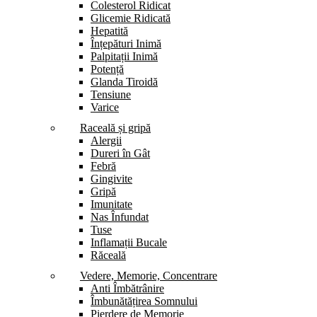
Colesterol Ridicat
Glicemie Ridicată
Hepatită
Înțepături Inimă
Palpitații Inimă
Potență
Glanda Tiroidă
Tensiune
Varice
Raceală și gripă
Alergii
Dureri în Gât
Febră
Gingivite
Gripă
Imunitate
Nas Înfundat
Tuse
Inflamații Bucale
Răceală
Vedere, Memorie, Concentrare
Anti Îmbătrânire
Îmbunătățirea Somnului
Pierdere de Memorie