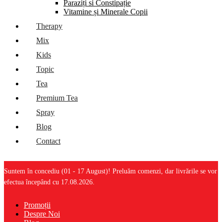
Paraziți si Constipație
Vitamine și Minerale Copii
Therapy
Mix
Kids
Topic
Tea
Premium Tea
Spray
Blog
Contact
Suntem în concediu (01 - 17 August)! Preluăm comenzi, dar livrările se vor
efectua începând cu 17.08.2026.
Promoții
Despre Noi