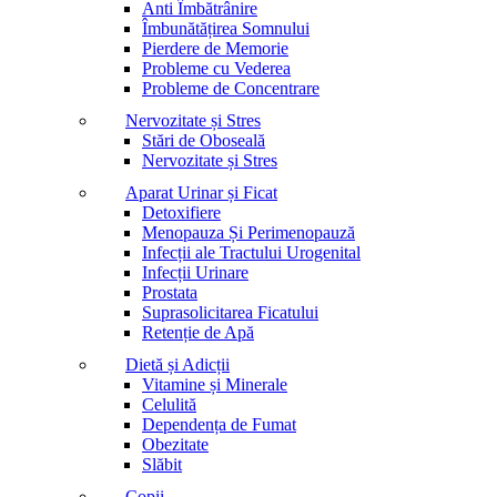
Anti Îmbătrânire
Îmbunătățirea Somnului
Pierdere de Memorie
Probleme cu Vederea
Probleme de Concentrare
Nervozitate și Stres
Stări de Oboseală
Nervozitate și Stres
Aparat Urinar și Ficat
Detoxifiere
Menopauza Și Perimenopauză
Infecții ale Tractului Urogenital
Infecții Urinare
Prostata
Suprasolicitarea Ficatului
Retenție de Apă
Dietă și Adicții
Vitamine și Minerale
Celulită
Dependența de Fumat
Obezitate
Slăbit
Copii