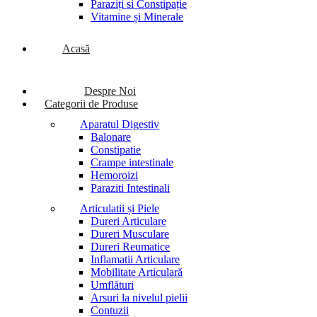
Paraziți si Constipație
Vitamine și Minerale
Acasă
Despre Noi
Categorii de Produse
Aparatul Digestiv
Balonare
Constipatie
Crampe intestinale
Hemoroizi
Paraziti Intestinali
Articulatii și Piele
Dureri Articulare
Dureri Musculare
Dureri Reumatice
Inflamatii Articulare
Mobilitate Articulară
Umflături
Arsuri la nivelul pielii
Contuzii