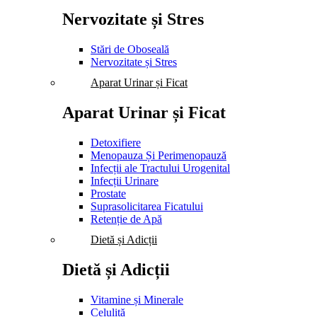
Nervozitate și Stres
Stări de Oboseală
Nervozitate și Stres
Aparat Urinar și Ficat
Aparat Urinar și Ficat
Detoxifiere
Menopauza Și Perimenopauză
Infecții ale Tractului Urogenital
Infecții Urinare
Prostate
Suprasolicitarea Ficatului
Retenție de Apă
Dietă și Adicții
Dietă și Adicții
Vitamine și Minerale
Celulită