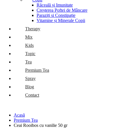
Răceală și Imunitate
Creșterea Poftei de Mâncare
Paraziți si Constipație
Vitamine și Minerale Copii
Therapy
Mix
Kids
Topic
Tea
Premium Tea
Spray
Blog
Contact
Acasă
Premium Tea
Ceai Rooibos cu vanilie 50 gr