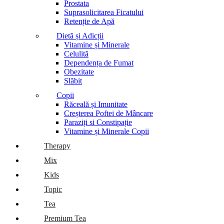
Prostata
Suprasolicitarea Ficatului
Retenție de Apă
Dietă și Adicții
Vitamine și Minerale
Celulită
Dependența de Fumat
Obezitate
Slăbit
Copii
Răceală și Imunitate
Creșterea Poftei de Mâncare
Paraziți si Constipație
Vitamine și Minerale Copii
Therapy
Mix
Kids
Topic
Tea
Premium Tea