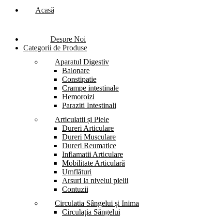
Acasă
Despre Noi
Categorii de Produse
Aparatul Digestiv
Balonare
Constipatie
Crampe intestinale
Hemoroizi
Paraziti Intestinali
Articulatii și Piele
Dureri Articulare
Dureri Musculare
Dureri Reumatice
Inflamatii Articulare
Mobilitate Articulară
Umflături
Arsuri la nivelul pielii
Contuzii
Circulatia Sângelui și Inima
Circulația Sângelui