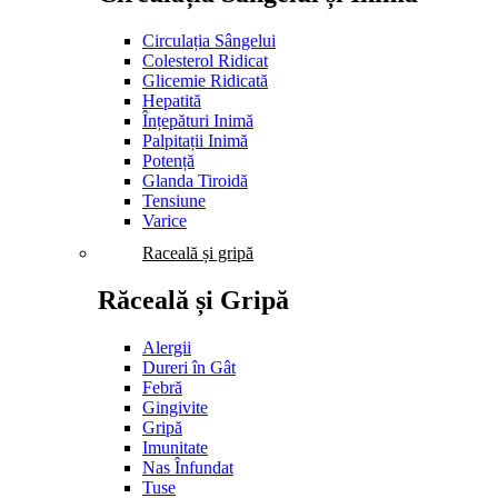
Circulația Sângelui
Colesterol Ridicat
Glicemie Ridicată
Hepatită
Înțepături Inimă
Palpitații Inimă
Potență
Glanda Tiroidă
Tensiune
Varice
Raceală și gripă
Răceală și Gripă
Alergii
Dureri în Gât
Febră
Gingivite
Gripă
Imunitate
Nas Înfundat
Tuse