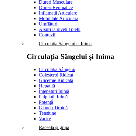
Dureri Musculare
Dureri Reumatice
Inflamații Articulare
Mobilitate Articulară
Umflături
Arsuri la nivelul pielii
Contuzii
Circulatia Sângelui și Inima
Circulația Sângelui și Inima
Circulația Sângelui
Colesterol Ridicat
Glicemie Ridicată
Hepatită
Înțepături Inimă
Palpitații Inimă
Potență
Glanda Tiroidă
Tensiune
Varice
Raceală și gripă