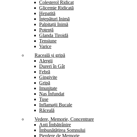
Colesterol Ridicat
Glicemie Ridicată
Hepatită
Înțepături Inimă
Palpitații Inimă
Potență
Glanda Tiroidă
Tensiune
Varice
Raceală și gripă
Alergii
Dureri în Gât
Febră
Gingivite
Gripă
Imunitate
Nas Înfundat
Tuse
Inflamații Bucale
Răceală
Vedere, Memorie, Concentrare
Anti Îmbătrânire
Îmbunătățirea Somnului
Pierdere de Memorie