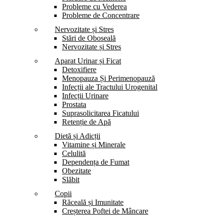
Probleme cu Vederea
Probleme de Concentrare
Nervozitate și Stres
Stări de Oboseală
Nervozitate și Stres
Aparat Urinar și Ficat
Detoxifiere
Menopauza Și Perimenopauză
Infecții ale Tractului Urogenital
Infecții Urinare
Prostata
Suprasolicitarea Ficatului
Retenție de Apă
Dietă și Adicții
Vitamine și Minerale
Celulită
Dependența de Fumat
Obezitate
Slăbit
Copii
Răceală și Imunitate
Creșterea Poftei de Mâncare