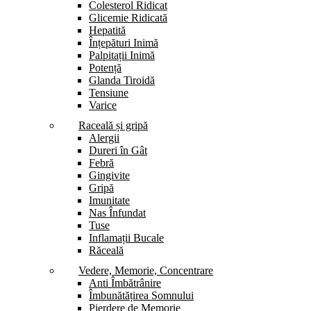
Colesterol Ridicat
Glicemie Ridicată
Hepatită
Înțepături Inimă
Palpitații Inimă
Potență
Glanda Tiroidă
Tensiune
Varice
Raceală și gripă
Alergii
Dureri în Gât
Febră
Gingivite
Gripă
Imunitate
Nas Înfundat
Tuse
Inflamații Bucale
Răceală
Vedere, Memorie, Concentrare
Anti Îmbătrânire
Îmbunătățirea Somnului
Pierdere de Memorie