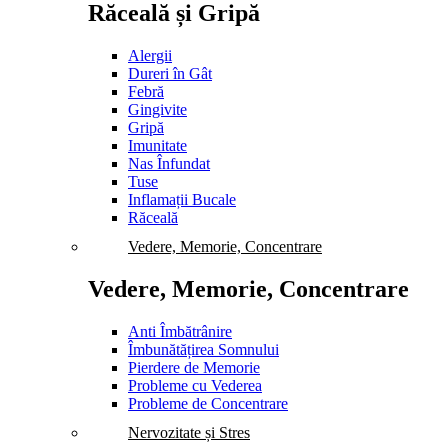
Răceală și Gripă
Alergii
Dureri în Gât
Febră
Gingivite
Gripă
Imunitate
Nas Înfundat
Tuse
Inflamații Bucale
Răceală
Vedere, Memorie, Concentrare
Vedere, Memorie, Concentrare
Anti Îmbătrânire
Îmbunătățirea Somnului
Pierdere de Memorie
Probleme cu Vederea
Probleme de Concentrare
Nervozitate și Stres