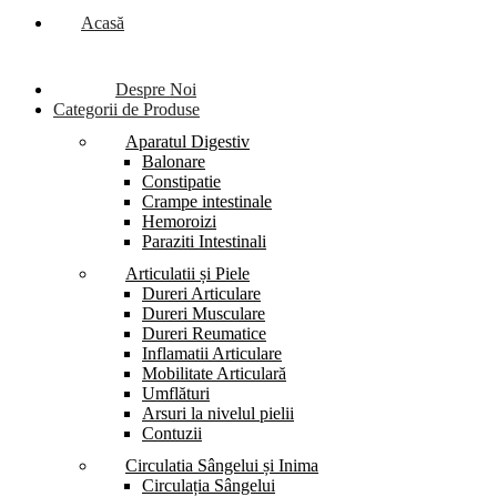
Acasă
Despre Noi
Categorii de Produse
Aparatul Digestiv
Balonare
Constipatie
Crampe intestinale
Hemoroizi
Paraziti Intestinali
Articulatii și Piele
Dureri Articulare
Dureri Musculare
Dureri Reumatice
Inflamatii Articulare
Mobilitate Articulară
Umflături
Arsuri la nivelul pielii
Contuzii
Circulatia Sângelui și Inima
Circulația Sângelui