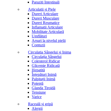
Paraziti Intestinali
Articulatii și Piele
Dureri Articulare
Dureri Musculare
Dureri Reumatice
Inflamatii Articulare
Mobilitate Articulară
Umflături
Arsuri la nivelul pielii
Contuzii
Circulatia Sângelui și Inima
Circulația Sângelui
Colesterol Ridicat
Glicemie Ridicată
Hepatită
Înțepături Inimă
Palpitații Inimă
Potență
Glanda Tiroidă
Tensiune
Varice
Raceală și gripă
Alergii