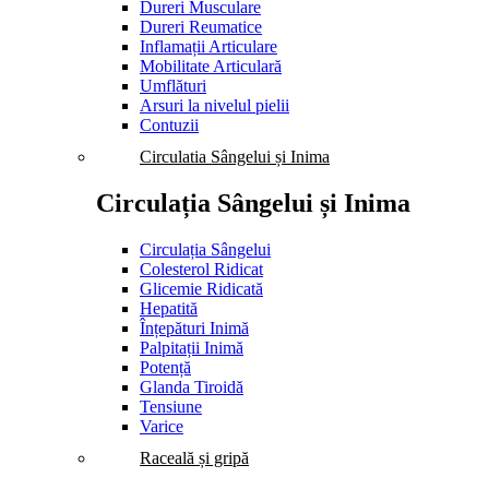
Dureri Musculare
Dureri Reumatice
Inflamații Articulare
Mobilitate Articulară
Umflături
Arsuri la nivelul pielii
Contuzii
Circulatia Sângelui și Inima
Circulația Sângelui și Inima
Circulația Sângelui
Colesterol Ridicat
Glicemie Ridicată
Hepatită
Înțepături Inimă
Palpitații Inimă
Potență
Glanda Tiroidă
Tensiune
Varice
Raceală și gripă