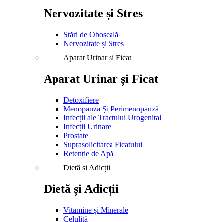
Nervozitate și Stres
Stări de Oboseală
Nervozitate și Stres
Aparat Urinar și Ficat
Aparat Urinar și Ficat
Detoxifiere
Menopauza Și Perimenopauză
Infecții ale Tractului Urogenital
Infecții Urinare
Prostate
Suprasolicitarea Ficatului
Retenție de Apă
Dietă și Adicții
Dietă și Adicții
Vitamine și Minerale
Celulită