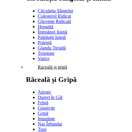
Circulația Sângelui
Colesterol Ridicat
Glicemie Ridicată
Hepatită
Înțepături Inimă
Palpitații Inimă
Potență
Glanda Tiroidă
Tensiune
Varice
Raceală și gripă
Răceală și Gripă
Alergii
Dureri în Gât
Febră
Gingivite
Gripă
Imunitate
Nas Înfundat
Tuse