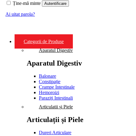
Ține-mă minte
Autentificare
Ai uitat parola?
Categorii de Produse
Aparatul Digestiv
Aparatul Digestiv
Balonare
Constipație
Crampe Intestinale
Hemoroizi
Paraziți Intestinali
Articulatii și Piele
Articulații și Piele
Dureri Articulare