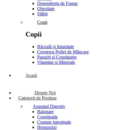
Dependența de Fumat
Obezitate
Slăbit
Copii
Copii
Răceală și Imunitate
Creșterea Poftei de Mâncare
Paraziți si Constipație
Vitamine și Minerale
Acasă
Despre Noi
Categorii de Produse
Aparatul Digestiv
Balonare
Constipatie
Crampe intestinale
Hemoroizi