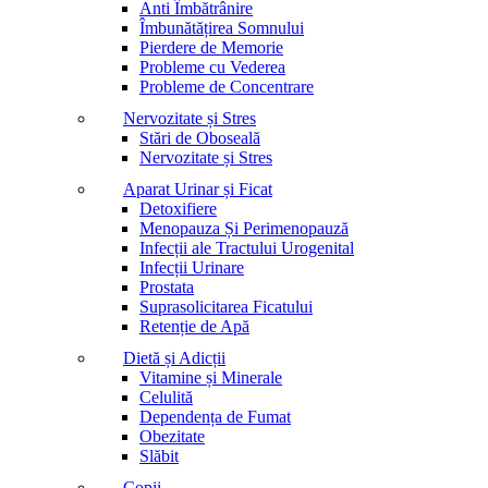
Anti Îmbătrânire
Îmbunătățirea Somnului
Pierdere de Memorie
Probleme cu Vederea
Probleme de Concentrare
Nervozitate și Stres
Stări de Oboseală
Nervozitate și Stres
Aparat Urinar și Ficat
Detoxifiere
Menopauza Și Perimenopauză
Infecții ale Tractului Urogenital
Infecții Urinare
Prostata
Suprasolicitarea Ficatului
Retenție de Apă
Dietă și Adicții
Vitamine și Minerale
Celulită
Dependența de Fumat
Obezitate
Slăbit
Copii