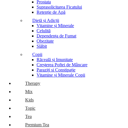
Prostata
Suprasolicitarea Ficatului
Retenție de Apă
Dietă și Adicții
Vitamine și Minerale
Celulită
Dependența de Fumat
Obezitate
Slăbit
Copii
Răceală și Imunitate
Creșterea Poftei de Mâncare
Paraziți si Constipație
Vitamine și Minerale Copii
Therapy
Mix
Kids
Topic
Tea
Premium Tea