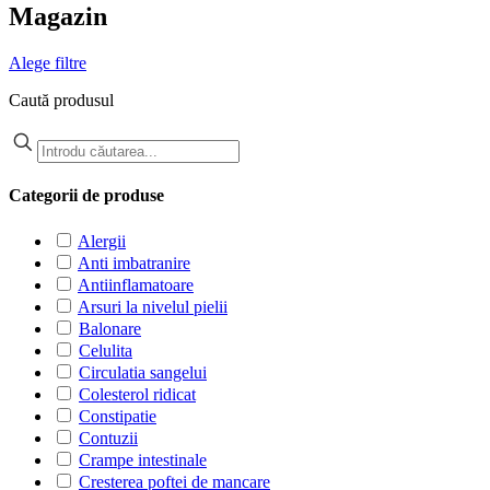
Magazin
Alege filtre
Caută produsul
Categorii de produse
Alergii
Anti imbatranire
Antiinflamatoare
Arsuri la nivelul pielii
Balonare
Celulita
Circulatia sangelui
Colesterol ridicat
Constipatie
Contuzii
Crampe intestinale
Cresterea poftei de mancare