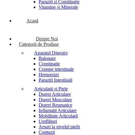
Paraziți si Constipație
Vitamine și Minerale
Acasă
Despre Noi
Categorii de Produse
Aparatul Digestiv
Balonare
Constipatie
Crampe intestinale
Hemoroizi
Paraziti Intestinali
Articulatii și Piele
Dureri Articulare
Dureri Musculare
Dureri Reumatice
Inflamatii Articulare
Mobilitate Articulară
Umflături
Arsuri la nivelul pielii
Contuzii