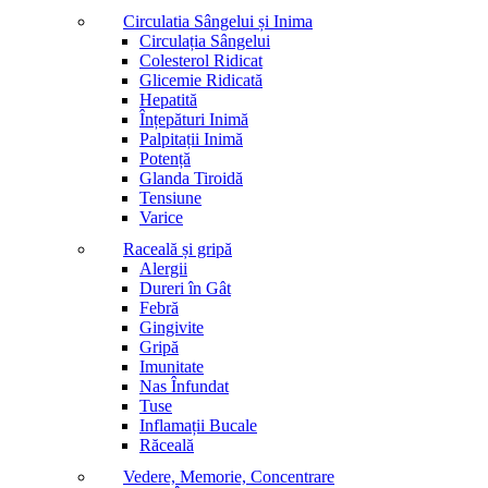
Circulatia Sângelui și Inima
Circulația Sângelui
Colesterol Ridicat
Glicemie Ridicată
Hepatită
Înțepături Inimă
Palpitații Inimă
Potență
Glanda Tiroidă
Tensiune
Varice
Raceală și gripă
Alergii
Dureri în Gât
Febră
Gingivite
Gripă
Imunitate
Nas Înfundat
Tuse
Inflamații Bucale
Răceală
Vedere, Memorie, Concentrare