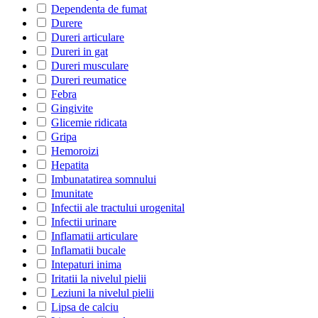
Dependenta de fumat
Durere
Dureri articulare
Dureri in gat
Dureri musculare
Dureri reumatice
Febra
Gingivite
Glicemie ridicata
Gripa
Hemoroizi
Hepatita
Imbunatatirea somnului
Imunitate
Infectii ale tractului urogenital
Infectii urinare
Inflamatii articulare
Inflamatii bucale
Intepaturi inima
Iritatii la nivelul pielii
Leziuni la nivelul pielii
Lipsa de calciu