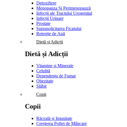
Detoxifiere
Menopauza Și Perimenopauză
Infecții ale Tractului Urogenital
Infecții Urinare
Prostate
Suprasolicitarea Ficatului
Retenție de Apă
Dietă și Adicții
Dietă și Adicții
Vitamine și Minerale
Celulită
Dependența de Fumat
Obezitate
Slăbit
Copii
Copii
Răceală și Imunitate
Creșterea Poftei de Mâncare