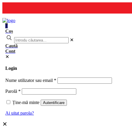
0
Coș
✕
Caută
Cont
✕
Login
Nume utilizator sau email
*
Parolă
*
Ține-mă minte
Autentificare
Ai uitat parola?
✕