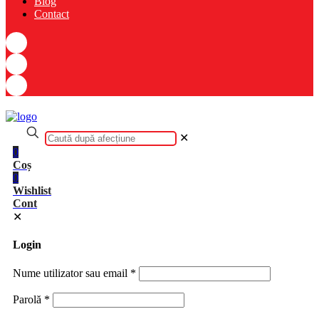
Blog
Contact
✕
0
Coș
0
Wishlist
Cont
✕
Login
Nume utilizator sau email
*
Parolă
*