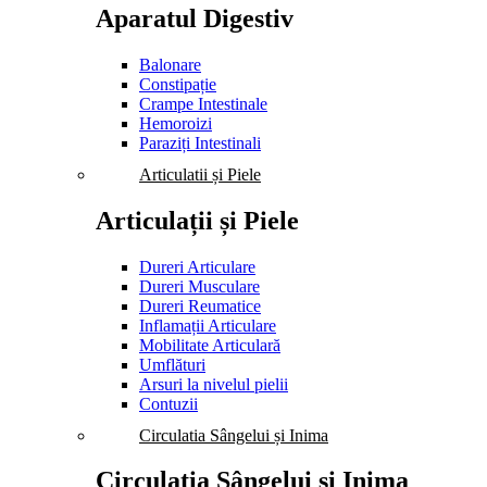
Aparatul Digestiv
Balonare
Constipație
Crampe Intestinale
Hemoroizi
Paraziți Intestinali
Articulatii și Piele
Articulații și Piele
Dureri Articulare
Dureri Musculare
Dureri Reumatice
Inflamații Articulare
Mobilitate Articulară
Umflături
Arsuri la nivelul pielii
Contuzii
Circulatia Sângelui și Inima
Circulația Sângelui și Inima