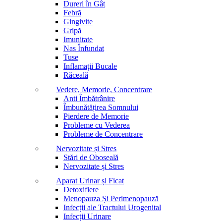
Dureri în Gât
Febră
Gingivite
Gripă
Imunitate
Nas Înfundat
Tuse
Inflamații Bucale
Răceală
Vedere, Memorie, Concentrare
Anti Îmbătrânire
Îmbunătățirea Somnului
Pierdere de Memorie
Probleme cu Vederea
Probleme de Concentrare
Nervozitate și Stres
Stări de Oboseală
Nervozitate și Stres
Aparat Urinar și Ficat
Detoxifiere
Menopauza Și Perimenopauză
Infecții ale Tractului Urogenital
Infecții Urinare