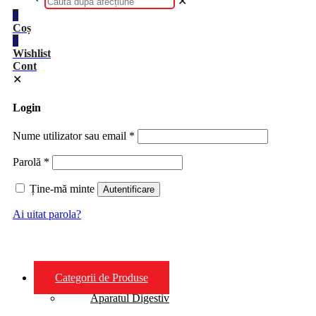
✕
0
Coș
0
Wishlist
Cont
✕
Login
Nume utilizator sau email
*
Parolă
*
Ține-mă minte
Autentificare
Ai uitat parola?
Categorii de Produse
Aparatul Digestiv