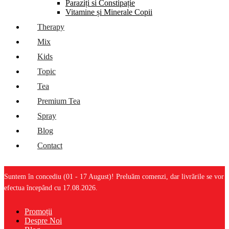
Paraziți si Constipație
Vitamine și Minerale Copii
Therapy
Mix
Kids
Topic
Tea
Premium Tea
Spray
Blog
Contact
Suntem în concediu (01 - 17 August)! Preluăm comenzi, dar livrările se vor
efectua începând cu 17.08.2026.
Promoții
Despre Noi