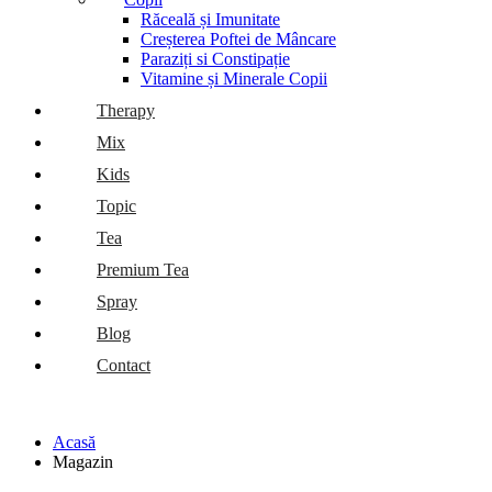
Răceală și Imunitate
Creșterea Poftei de Mâncare
Paraziți si Constipație
Vitamine și Minerale Copii
Therapy
Mix
Kids
Topic
Tea
Premium Tea
Spray
Blog
Contact
Acasă
Magazin