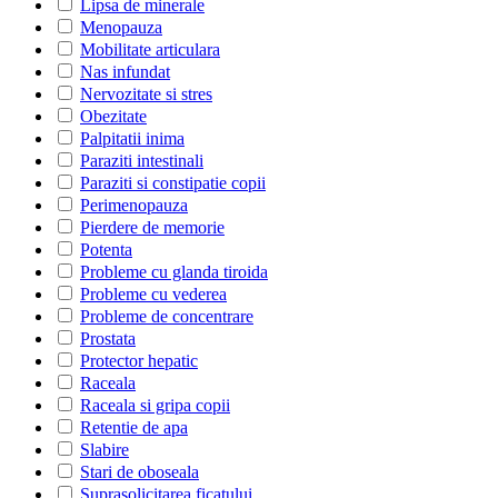
Lipsa de minerale
Menopauza
Mobilitate articulara
Nas infundat
Nervozitate si stres
Obezitate
Palpitatii inima
Paraziti intestinali
Paraziti si constipatie copii
Perimenopauza
Pierdere de memorie
Potenta
Probleme cu glanda tiroida
Probleme cu vederea
Probleme de concentrare
Prostata
Protector hepatic
Raceala
Raceala si gripa copii
Retentie de apa
Slabire
Stari de oboseala
Suprasolicitarea ficatului