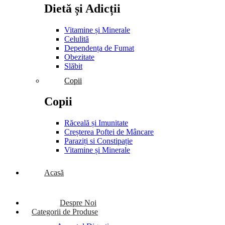
Dietă și Adicții
Vitamine și Minerale
Celulită
Dependența de Fumat
Obezitate
Slăbit
Copii
Copii
Răceală și Imunitate
Creșterea Poftei de Mâncare
Paraziți si Constipație
Vitamine și Minerale
Acasă
Despre Noi
Categorii de Produse