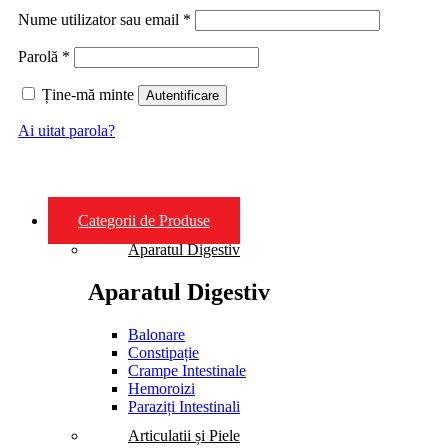
Nume utilizator sau email
*
Parolă
*
Ține-mă minte
Autentificare
Ai uitat parola?
Categorii de Produse
Aparatul Digestiv
Aparatul Digestiv
Balonare
Constipație
Crampe Intestinale
Hemoroizi
Paraziți Intestinali
Articulatii și Piele