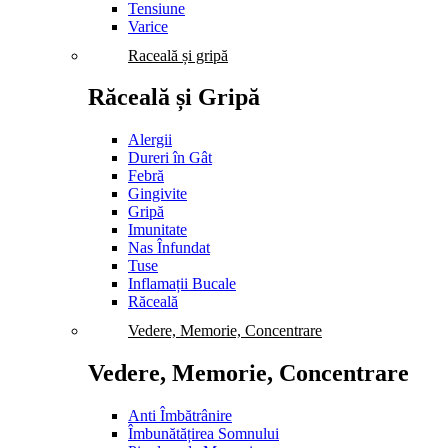
Tensiune
Varice
Raceală și gripă
Răceală și Gripă
Alergii
Dureri în Gât
Febră
Gingivite
Gripă
Imunitate
Nas Înfundat
Tuse
Inflamații Bucale
Răceală
Vedere, Memorie, Concentrare
Vedere, Memorie, Concentrare
Anti Îmbătrânire
Îmbunătățirea Somnului