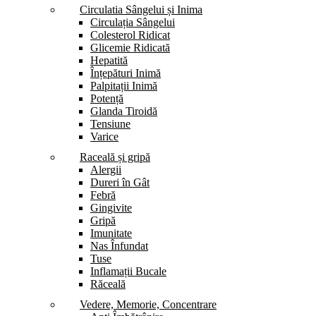
Circulatia Sângelui și Inima
Circulația Sângelui
Colesterol Ridicat
Glicemie Ridicată
Hepatită
Înțepături Inimă
Palpitații Inimă
Potență
Glanda Tiroidă
Tensiune
Varice
Raceală și gripă
Alergii
Dureri în Gât
Febră
Gingivite
Gripă
Imunitate
Nas Înfundat
Tuse
Inflamații Bucale
Răceală
Vedere, Memorie, Concentrare