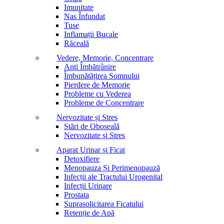
Imunitate
Nas Înfundat
Tuse
Inflamații Bucale
Răceală
Vedere, Memorie, Concentrare
Anti Îmbătrânire
Îmbunătățirea Somnului
Pierdere de Memorie
Probleme cu Vederea
Probleme de Concentrare
Nervozitate și Stres
Stări de Oboseală
Nervozitate și Stres
Aparat Urinar și Ficat
Detoxifiere
Menopauza Și Perimenopauză
Infecții ale Tractului Urogenital
Infecții Urinare
Prostata
Suprasolicitarea Ficatului
Retenție de Apă