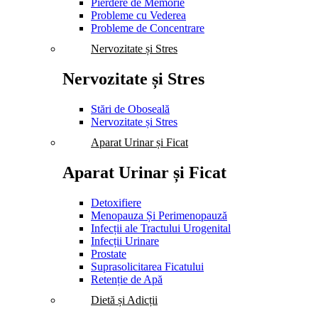
Pierdere de Memorie
Probleme cu Vederea
Probleme de Concentrare
Nervozitate și Stres
Nervozitate și Stres
Stări de Oboseală
Nervozitate și Stres
Aparat Urinar și Ficat
Aparat Urinar și Ficat
Detoxifiere
Menopauza Și Perimenopauză
Infecții ale Tractului Urogenital
Infecții Urinare
Prostate
Suprasolicitarea Ficatului
Retenție de Apă
Dietă și Adicții