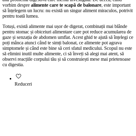
vorbim despre
alimente care te scapă de balonare
, este important
să înțelegem un lucru: nu există un singur aliment miraculos, potrivit
pentru toată lumea.
Totuși, există alimente mai ușor de digerat, combinații mai blânde
pentru stomac și obiceiuri alimentare care pot reduce acumularea de
gaze și senzația de abdomen umflat. Acest ghid te ajută să înțelegi ce
poți mânca atunci când te simți balonat, ce alimente pot agrava
simptomele și când este bine să ceri sfatul medicului. Scopul nu este
să elimini inutil multe alimente, ci să înveți să alegi mai atent, să
observi reacțiile corpului tău și să construiești mese mai prietenoase
cu digestia.
Reduceri