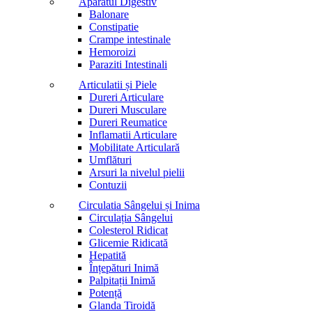
Aparatul Digestiv
Balonare
Constipatie
Crampe intestinale
Hemoroizi
Paraziti Intestinali
Articulatii și Piele
Dureri Articulare
Dureri Musculare
Dureri Reumatice
Inflamatii Articulare
Mobilitate Articulară
Umflături
Arsuri la nivelul pielii
Contuzii
Circulatia Sângelui și Inima
Circulația Sângelui
Colesterol Ridicat
Glicemie Ridicată
Hepatită
Înțepături Inimă
Palpitații Inimă
Potență
Glanda Tiroidă