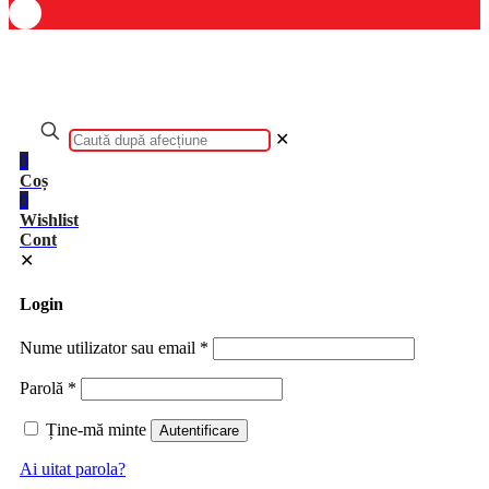
✕
0
Coș
0
Wishlist
Cont
✕
Login
Nume utilizator sau email
*
Parolă
*
Ține-mă minte
Autentificare
Ai uitat parola?