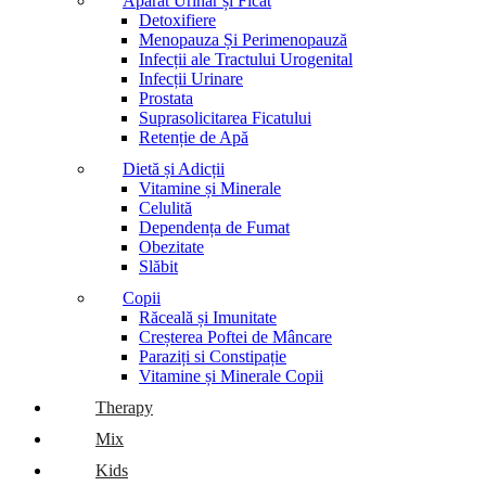
Aparat Urinar și Ficat
Detoxifiere
Menopauza Și Perimenopauză
Infecții ale Tractului Urogenital
Infecții Urinare
Prostata
Suprasolicitarea Ficatului
Retenție de Apă
Dietă și Adicții
Vitamine și Minerale
Celulită
Dependența de Fumat
Obezitate
Slăbit
Copii
Răceală și Imunitate
Creșterea Poftei de Mâncare
Paraziți si Constipație
Vitamine și Minerale Copii
Therapy
Mix
Kids