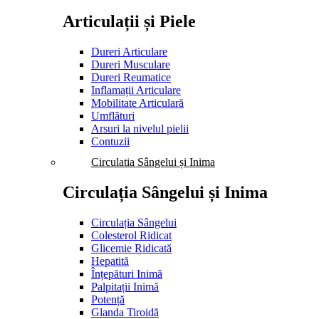
Articulații și Piele
Dureri Articulare
Dureri Musculare
Dureri Reumatice
Inflamații Articulare
Mobilitate Articulară
Umflături
Arsuri la nivelul pielii
Contuzii
Circulatia Sângelui și Inima
Circulația Sângelui și Inima
Circulația Sângelui
Colesterol Ridicat
Glicemie Ridicată
Hepatită
Înțepături Inimă
Palpitații Inimă
Potență
Glanda Tiroidă