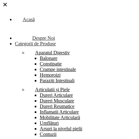
✕
Acasă
Despre Noi
Categorii de Produse
Aparatul Digestiv
Balonare
Constipatie
Crampe intestinale
Hemoroizi
Paraziti Intestinali
Articulatii și Piele
Dureri Articulare
Dureri Musculare
Dureri Reumatice
Inflamatii Articulare
Mobilitate Articulară
Umflături
Arsuri la nivelul pielii
Contuzii