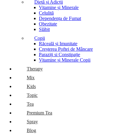
Dietă și Adicții
Vitamine și Minerale
Celulită
Dependența de Fumat
Obezitate
Slăbit
Copii
Răceală și Imunitate
Creșterea Poftei de Mâncare
Paraziți si Constipație
Vitamine și Minerale Copii
Therapy
Mix
Kids
Topic
Tea
Premium Tea
Spray
Blog