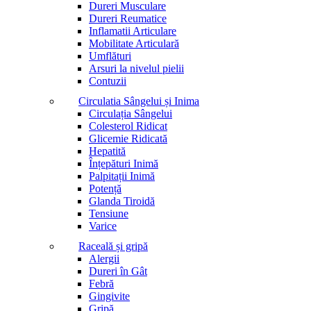
Dureri Musculare
Dureri Reumatice
Inflamatii Articulare
Mobilitate Articulară
Umflături
Arsuri la nivelul pielii
Contuzii
Circulatia Sângelui și Inima
Circulația Sângelui
Colesterol Ridicat
Glicemie Ridicată
Hepatită
Înțepături Inimă
Palpitații Inimă
Potență
Glanda Tiroidă
Tensiune
Varice
Raceală și gripă
Alergii
Dureri în Gât
Febră
Gingivite
Gripă