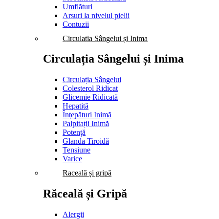
Umflături
Arsuri la nivelul pielii
Contuzii
Circulatia Sângelui și Inima
Circulația Sângelui și Inima
Circulația Sângelui
Colesterol Ridicat
Glicemie Ridicată
Hepatită
Înțepături Inimă
Palpitații Inimă
Potență
Glanda Tiroidă
Tensiune
Varice
Raceală și gripă
Răceală și Gripă
Alergii