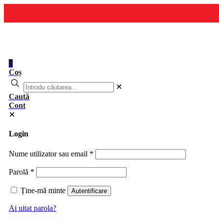
0
Coș
✕
Caută
Cont
✕
Login
Nume utilizator sau email
*
Parolă
*
Ține-mă minte
Autentificare
Ai uitat parola?