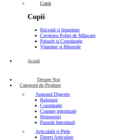
Copii
Copii
Răceală și Imunitate
Creșterea Poftei de Mâncare
Paraziți si Constipație
Vitamine și Minerale
Acasă
Despre Noi
Categorii de Produse
Aparatul Digestiv
Balonare
Constipatie
Crampe intestinale
Hemoroizi
Paraziti Intestinali
Articulatii și Piele
Dureri Articulare