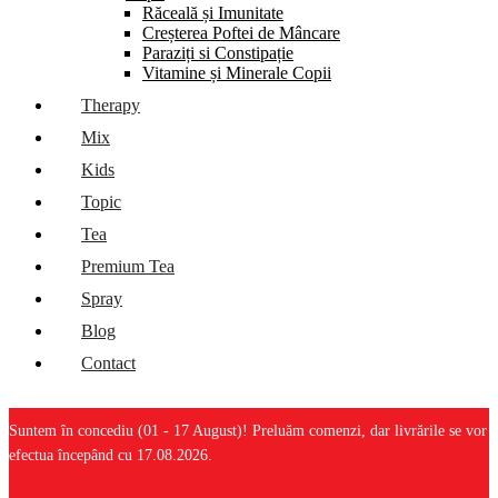
Răceală și Imunitate
Creșterea Poftei de Mâncare
Paraziți si Constipație
Vitamine și Minerale Copii
Therapy
Mix
Kids
Topic
Tea
Premium Tea
Spray
Blog
Contact
Suntem în concediu (01 - 17 August)! Preluăm comenzi, dar livrările se vor
efectua începând cu 17.08.2026.