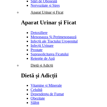
Stări de Oboseală
Nervozitate și Stres
Aparat Urinar și Ficat
Aparat Urinar și Ficat
Detoxifiere
Menopauza Și Perimenopauză
Infecții ale Tractului Urogenital
Infecții Urinare
Prostate
Suprasolicitarea Ficatului
Retenție de Apă
Dietă și Adicții
Dietă și Adicții
Vitamine și Minerale
Celulită
Dependența de Fumat
Obezitate
Slăbit