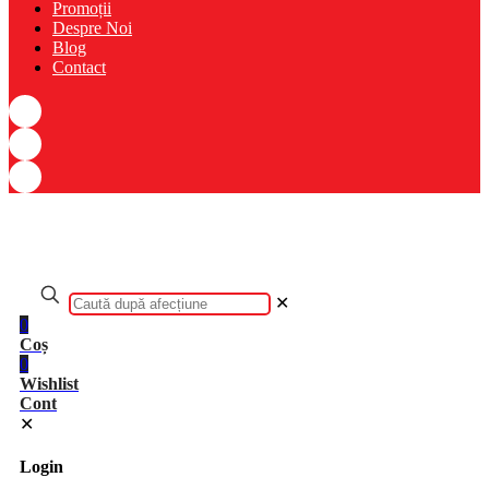
Promoții
Despre Noi
Blog
Contact
✕
0
Coș
0
Wishlist
Cont
✕
Login