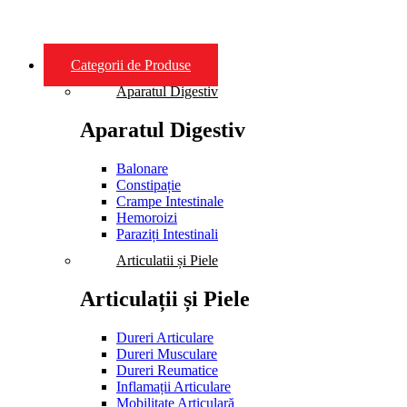
Categorii de Produse
Aparatul Digestiv
Aparatul Digestiv
Balonare
Constipație
Crampe Intestinale
Hemoroizi
Paraziți Intestinali
Articulatii și Piele
Articulații și Piele
Dureri Articulare
Dureri Musculare
Dureri Reumatice
Inflamații Articulare
Mobilitate Articulară