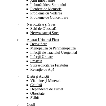
Anti Îmbătrânire
Îmbunătățirea Somnului
Pierdere de Memorie
Probleme cu Vederea
Probleme de Concentrare
Nervozitate și Stres
Stări de Oboseală
Nervozitate și Stres
Aparat Urinar și Ficat
Detoxifiere
Menopauza Și Perimenopauză
Infecții ale Tractului Urogenital
Infecții Urinare
Prostata
Suprasolicitarea Ficatului
Retenție de Apă
Dietă și Adicții
Vitamine și Minerale
Celulită
Dependența de Fumat
Obezitate
Slăbit
Copii