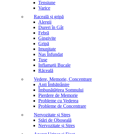
Tensiune
Varice
Raceală și gripă
Alergii
Dureri în Gât
Febră
Gingivite
Gripă
Imunitate
Nas Înfundat
Tuse
Inflamații Bucale
Răceală
Vedere, Memorie, Concentrare
Anti Îmbătrânire
Îmbunătățirea Somnului
Pierdere de Memorie
Probleme cu Vederea
Probleme de Concentrare
Nervozitate și Stres
Stări de Oboseală
Nervozitate și Stres